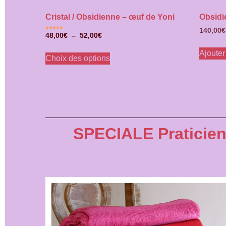
Cristal / Obsidienne – œuf de Yoni
Obsidi
140,00
€
Note
48,00
€
–
52,00
€
5.00
sur 5
Ajouter
Choix des options
SPECIALE Praticienn