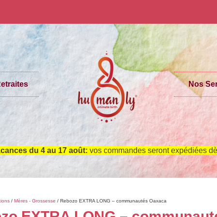
etraites
Nos Ser
cances du 4 au 17 août:
vos commandes seront expédiées dès
tions
/
Mères - Grossesse
/ Rebozo EXTRA LONG – communautés Oaxaca
zo EXTRA LONG – communaut