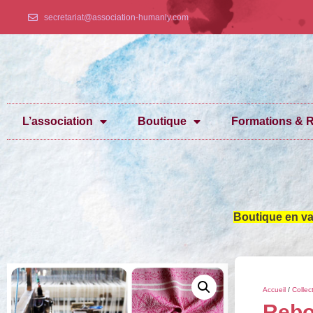
secretariat@association-humanly.com
L’association
Boutique
Formations & R
Boutique en va
Accueil
/
Collec
Rebo