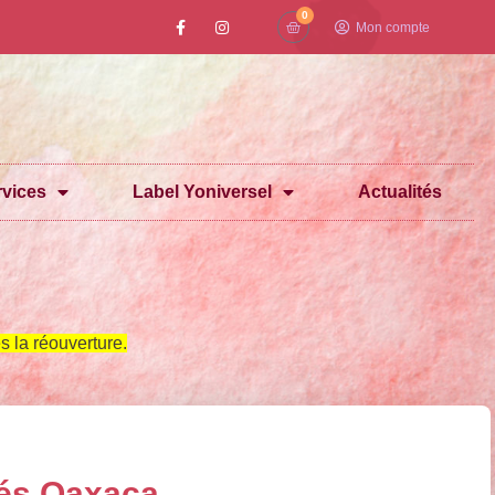
0
Mon compte
vices
Label Yoniversel
Actualités
 la réouverture.
és Oaxaca