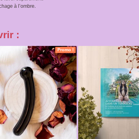
échage à l’ombre.
rir :
Promo !