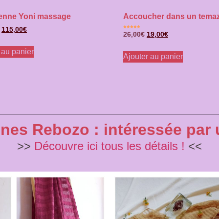
enne Yoni massage
Accoucher dans un temaz
115,00
€
Note
26,00
€
19,00
€
5.00
sur 5
 au panier
Ajouter au panier
es Rebozo : intéressée par un
>>
Découvre ici tous les détails !
<<