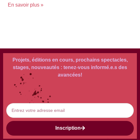
En savoir plus »
Projets, éditions en cours, prochains spectacles,
stages, nouveautés : tenez-vous informé.e.s des
avancées!
Inscription